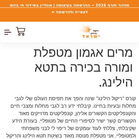
מחזור חורף 2026 – ההרשמה בעיצומה | אונליין בשידור חי בזום
לצפייה ולהרשמה ←
צרו קשר
דף הבית
קורסים פתוח
כל הקור
מרים אגמון מטפלת
ומורה בכירה בתטא
הילינג.
קורס "ריקול הילינג" שינה והפך את תפיסת העולם שלי לגבי
מחלות ובעיות בחיינו. קיבלתי ידע רב לגבי מחלות ומצבי חיים
והקונפליקטים הקשורים אליהן, קונפליקטים מדוייקים מאוד
הקשורים קשר ישיר לסיפורי החיים של מטופליי. בעזרת הידע
שקיבלתי, צללתי לעוד עומקים של ריפוי לי לבני משפחתי
ולמטופליי. אני מטפלת מנוסה מאוד בשיטת תטא הילינג והריקול