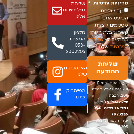
מדיניות פרטיות
שליחת
מייל ישירות
עם שליחת
אלינו
הטופס אתם
מסכימים ליצירת
קשר וקבלת דיוור
טלפון
המשרד:
בהתאם ל-
מדיניות
053-
הפרטיות
שלנו
2302205
שליחת
האינסטגרם
ההודעה
שלנו
Recall Healing –
ChasQui ארץ חמדה
הפייסבוק
208, רבבה
שלנו
שילה גמליאל –
גמליאל שילה 054-
7923236
שירות לקוחות 053-
2302205
הצהרת נגישות