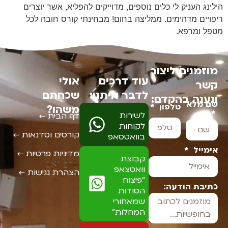
הילינג העניק לי כלים נוספים, מדוייקים להפליא, אשר יוצרים
ריפויים מדהימים. ממליצה בחום! מבחינתי קורס חובה לכל
מטפל ומרפא.
מוזמנים ליצור
עוד דרכים
אולי
קשר
לדבר איתנו:
שכחתם
ונענה בהקדם:
שם מלא
טלפון
משהו?
לשירות
דף הבית ←
לקוחות
קורסים וסדנאות ←
בוואטסאפ
אימייל
מדיניות פרטיות ←
קבוצת
וואטצאפ
הצהרת נגישות ←
"פיצוח
כתיבת הודעה:
הסודות
שמאחורי
המחלות"