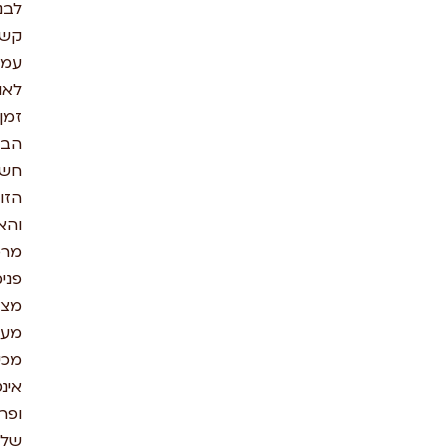
לבניית
קשר
עמוק
לאורך
זמן. מתוך
הבנת
חשיבות
הזוגיות
והאינטימיות,
מרכז
פנימה
מציע
מערך
מכירה
אינטרנטית
ופרונטלית
של