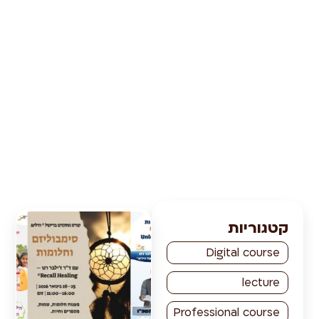
יות
Digital 
l
Professional 