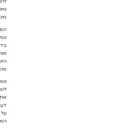
להחליף
טיפול
מיני.
המוצרים
נשלחים
בדיסקרטיות
מוחלטת
היישר
מהיבואן.
נשמח
לשמוע
את
דעתכם
על
המוצרים.