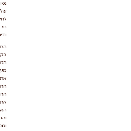
נמוכות
של
לחץ,
חרדה
ודיכאון.
התשוקה
בקשר
הזוגי
מעצימה
את
החיבור
הרגשי,
את
האינטימיות
והקרבה,
ומסייעת