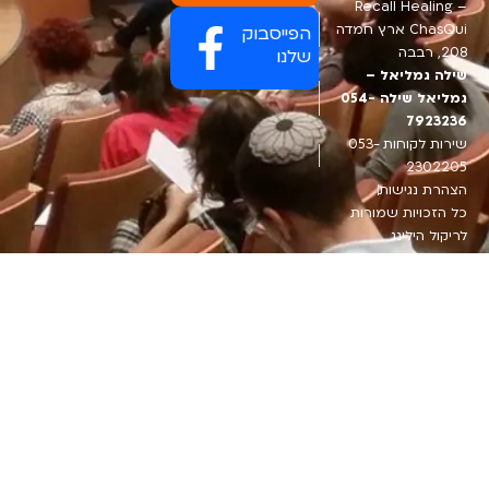
Recall Healing –
ChasQui ארץ חמדה
הפייסבוק
208, רבבה
שלנו
שילה גמליאל –
גמליאל שילה 054-
7923236
שירות לקוחות 053-
2302205
הצהרת נגישות
כל הזכויות שמורות
לריקול הילינג