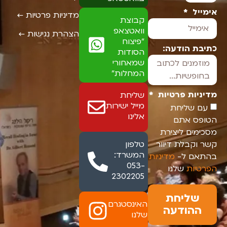
אימייל
מדיניות פרטיות ←
קבוצת
וואטצאפ
הצהרת נגישות ←
"פיצוח
כתיבת הודעה:
הסודות
שמאחורי
המחלות"
מדיניות פרטיות
שליחת
מייל ישירות
עם שליחת
אלינו
הטופס אתם
מסכימים ליצירת
קשר וקבלת דיוור
טלפון
המשרד:
בהתאם ל-
מדיניות
053-
הפרטיות
שלנו
2302205
שליחת
האינסטגרם
ההודעה
שלנו