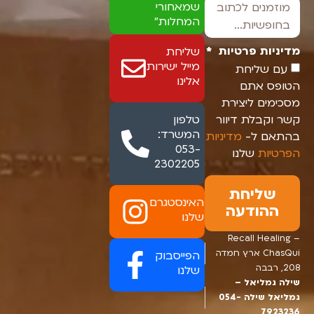
שמאחורי
המחלות"
מדיניות פרטיות
שליחת
מייל ישירות
עם שליחת
אלינו
הטופס אתם
מסכימים ליצירת
קשר וקבלת דיוור
טלפון
המשרד:
בהתאם ל-
מדיניות
053-
הפרטיות
שלנו
2302205
שליחת
האינסטגרם
ההודעה
שלנו
Recall Healing –
ChasQui ארץ חמדה
הפייסבוק
208, רבבה
שלנו
שילה גמליאל –
גמליאל שילה 054-
7923236