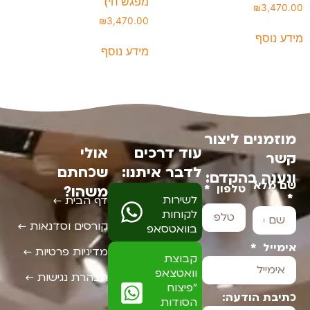
מפגש חי)
₪
3,470.00
₪
3,470.00
מידע נוסף
מידע נוסף
מוזמנים ליצור
עוד דרכים
אולי
קשר
לדבר איתנו:
שכחתם
ונענה בהקדם:
שם מלא
טלפון
משהו?
לשירות
דף הבית ←
לקוחות
קורסים וסדנאות ←
בוואטסאפ
אימייל
מדיניות פרטיות ←
קבוצת
וואטצאפ
הצהרת נגישות ←
"פיצוח
כתיבת הודעה:
הסודות