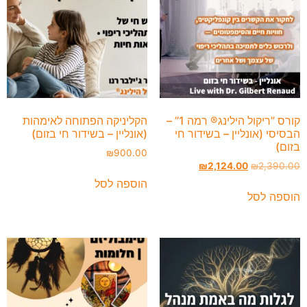
קורס ”ריקול הילינג® רמה 1” –
הקליניקה הפתוחה לאימהות
הבסיסי (אונליין – בשידור חי
(אונליין – בשידור חי בזום)
בזום)
₪
900.00
₪
2,124.00
₪
2,390.00
הוספה לסל
הוספה לסל