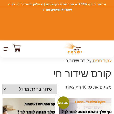
מחזור חורף 2026 – ההרשמה בעיצומה | אונליין בשידור חי בזום
לצפייה ולהרשמה ←
צרו קשר
דף הבית
קורסים פתוח
כל הקור
עמוד הבית
/ קורס שידור חי
קורס שידור חי
מציגים את כל ⁦10⁩ התוצאות
מבצע!